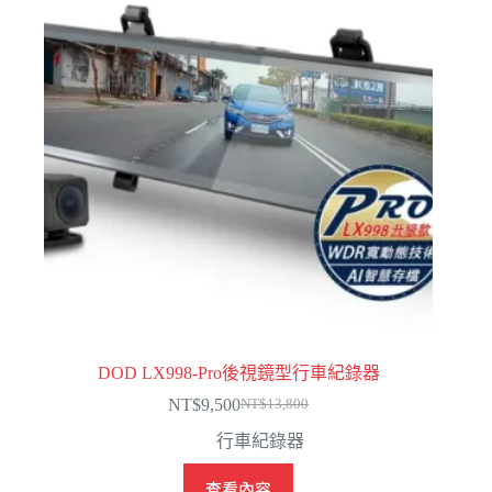
DOD LX998-Pro後視鏡型行車紀錄器
NT$
9,500
NT$
13,800
原
目
行車紀錄器
始
前
價
價
查看內容