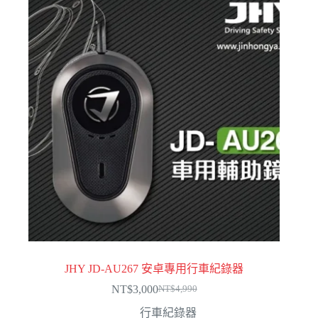
JHY JD-AU267 安卓專用行車紀錄器
NT$
3,000
NT$
4,990
原
目
行車紀錄器
始
前