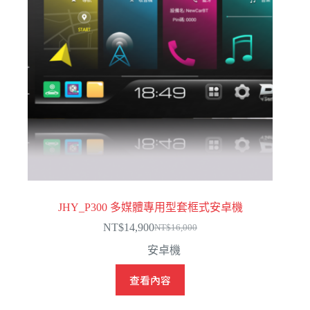
JHY_P300 多媒體專用型套框式安卓機
NT$
14,900
NT$
16,000
原
目
安卓機
始
前
價
價
查看內容
格：
格：
NT$16,000。
NT$14,900。