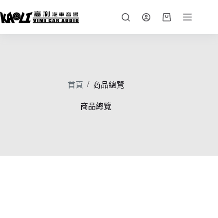
跳
至
購
主
物
要
車
內
容
/
首頁
商品總覽
商品總覽