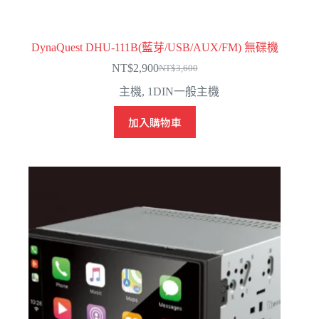
DynaQuest DHU-111B(藍芽/USB/AUX/FM) 無碟機
NT$
2,900
NT$
3,600
原
目
主機
,
1DIN一般主機
始
前
價
價
加入購物車
格：
格：
NT$3,600。
NT$2,900。