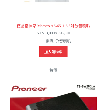
德國指揮家 Maestro AS-6511 6.5吋分音喇叭
NT$
13,000
NT$
15,000
原
目
喇叭
,
分音喇叭
始
前
價
價
加入購物車
格：
格：
NT$15,000。
NT$13,000。
特價