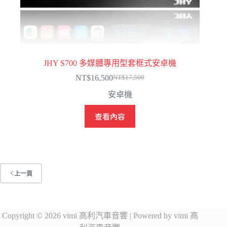
JHY S700 多媒體專用型套框式安卓機
NT$
16,500
NT$
17,500
原
目
安卓機
始
前
價
價
查看內容
格：
格：
NT$17,500。
NT$16,500。
上一頁
Copyright © 2026 vimi 高利汽車音響 | Powered by vimi 高