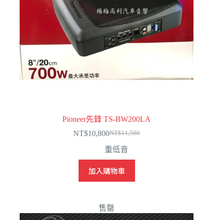
Pioneer先鋒 TS-BW200LA
NT$
10,800
NT$
11,500
原
目
重低音
始
前
價
價
加入購物車
格：
格：
NT$11,500。
NT$10,800。
售罄