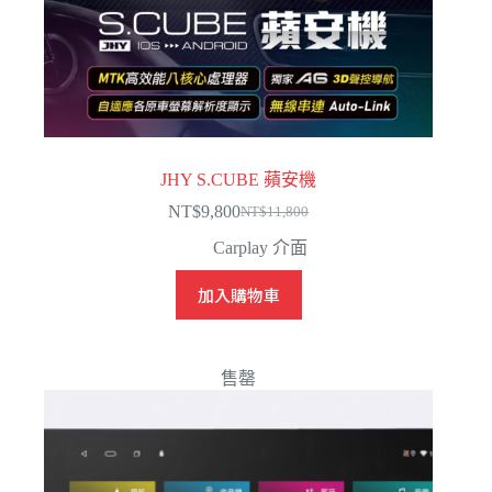
JHY S.CUBE 蘋安機
NT$
9,800
NT$
11,800
原
目
Carplay 介面
始
前
價
價
加入購物車
格：
格：
NT$11,800。
NT$9,800。
售罄