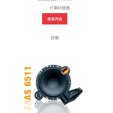
原
目
行車紀錄器
始
前
價
價
查看內容
格：
格：
NT$14,000。
NT$12,500。
特價