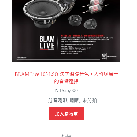
BLAM Live 165 LSQ 法式溫暖音色，人聲與爵士
的音響選擇
NT$
25,000
分音喇叭
,
喇叭
,
未分類
加入購物車
特價