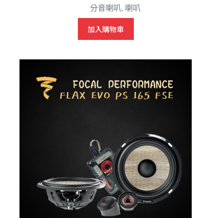
分音喇叭
,
喇叭
始
前
價
價
加入購物車
格：
格：
NT$20,800。
NT$19,800。