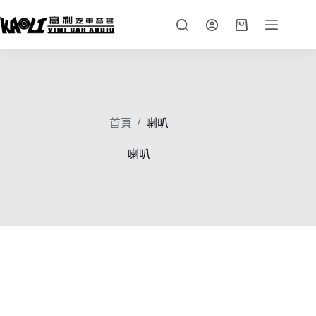
跳
至
購
主
物
要
車
內
容
/
首頁
喇叭
喇叭