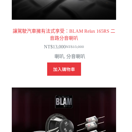
讓駕駛汽車擁有法式享受：BLAM Relax 165RS 二
音路分音喇叭
NT$
13,000
NT$
15,000
原
目
喇叭
,
分音喇叭
始
前
價
價
加入購物車
格：
格：
NT$15,000。
NT$13,000。