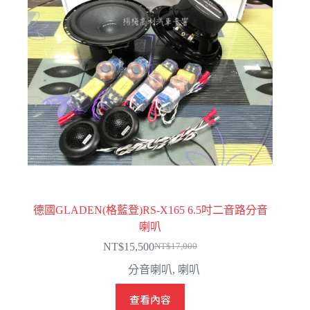
德國GLADEN(格藍登)RS-X165 6.5吋二音路分音
喇叭
NT$
15,500
NT$
17,000
原
目
分音喇叭
,
喇叭
始
前
價
價
查看內容
格：
格：