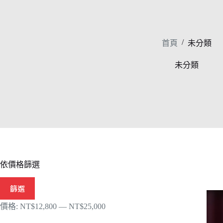
/
首頁
未分類
未分類
依價格篩選
最
最
篩選
低
高
價
價
價格:
NT$12,800
—
NT$25,000
格
格