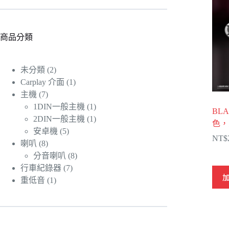
商品分類
2
未分類
2
個
1
Carplay 介面
1
產
個
7
主機
7
個
品
產
1
1DIN一般主機
1
BLA
產
品
個
1
2DIN一般主機
1
色，
品
產
個
5
安卓機
5
NT$
個
品
產
8
喇叭
8
個
產
品
8
分音喇叭
8
產
品
個
7
行車紀錄器
7
品
個
產
1
重低音
1
個
產
品
產
品
品