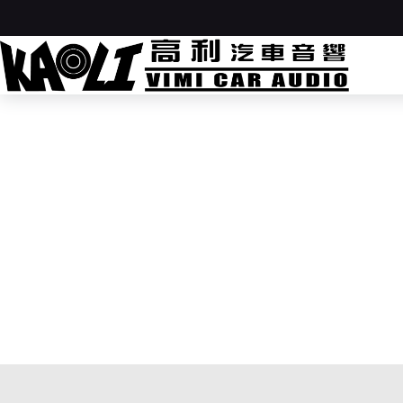
跳
至
主
要
內
容