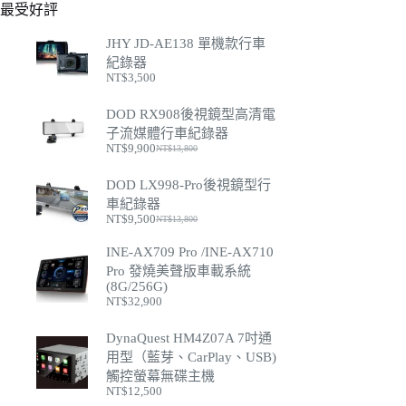
最受好評
JHY JD-AE138 單機款行車
紀錄器
NT$
3,500
DOD RX908後視鏡型高清電
子流媒體行車紀錄器
NT$
9,900
NT$
13,800
原
目
始
前
DOD LX998-Pro後視鏡型行
價
價
車紀錄器
格：
格：
NT$
9,500
NT$
13,800
NT$13,800。
NT$9,900。
原
目
始
前
INE-AX709 Pro /INE-AX710
價
價
Pro 發燒美聲版車載系統
格：
格：
(8G/256G)
NT$13,800。
NT$9,500。
NT$
32,900
DynaQuest HM4Z07A 7吋通
用型（藍芽、CarPlay、USB)
觸控螢幕無碟主機
NT$
12,500