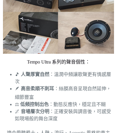
Tempo Ultra 系列的聲音個性：
🎵
人聲厚實自然
：溫潤中頻讓歌聲更有情感層
次
🪶
高音柔順不刺耳
：絲膜高音呈現自然延伸，
細節豐富
⚖️
低頻控制出色
：動態反應快，穩定且不糊
🌌
音場層次分明
：正確安裝與調音後，可感受
如現場般的舞台深度
適合愛聽爵士、人聲、流行、Acoustic 風格的車主