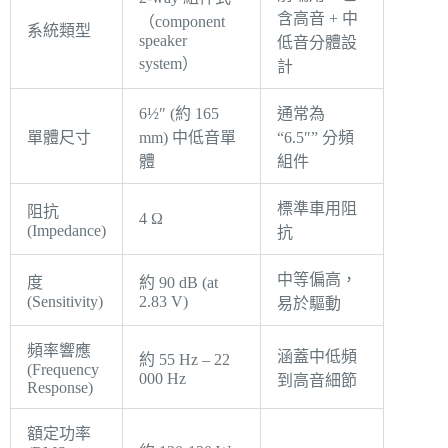
含高音 + 中
（component
系統類型
speaker
低音分體設
system）
計
6½″ (約 165
通常為
單體尺寸
mm) 中低音單
“6.5″” 分頻
體
組件
標準車用阻
阻抗
4 Ω
(Impedance)
抗
中等偏高，
度
約 90 dB (at
(Sensitivity)
2.83 V)
易於驅動
頻率響應
涵蓋中低頻
約 55 Hz – 22
(Frequency
000 Hz
到高音細節
Response)
額定功率