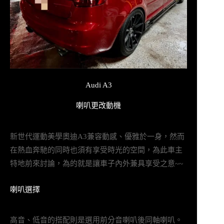
Audi A3
喇叭更改動機
新世代運動美學奧迪A3兼容動感、優雅於一身，然而
在熱血奔馳的同時也須有享受時光的空間，為此車主
特地前來討論，為的就是讓車子內外兼具享受之意~~
喇叭選擇
高音、低音的搭配則是選用前分音喇叭後同軸喇叭。