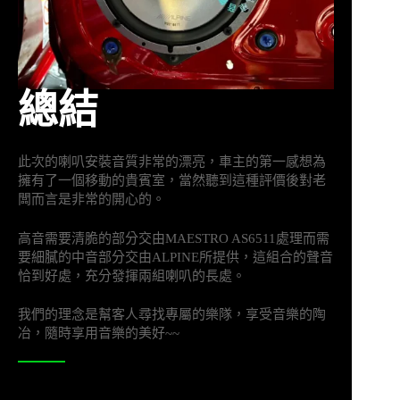
總結
此次的喇叭安裝音質非常的漂亮，車主的第一感想為
擁有了一個移動的貴賓室，當然聽到這種評價後對老
闆而言是非常的開心的。
高音需要清脆的部分交由MAESTRO AS6511處理而需
要細膩的中音部分交由ALPINE所提供，這組合的聲音
恰到好處，充分發揮兩組喇叭的長處。
我們的理念是幫客人尋找專屬的樂隊，享受音樂的陶
冶，隨時享用音樂的美好~~