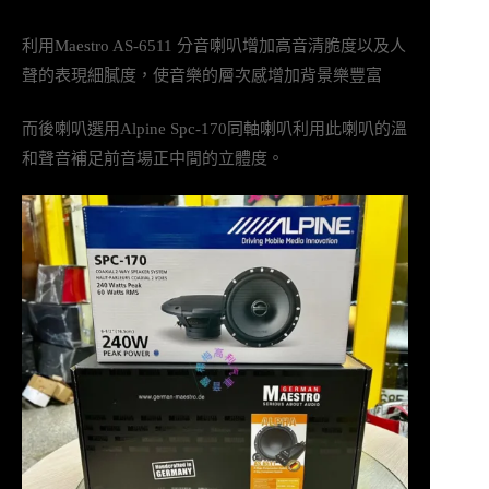
利用Maestro AS-6511 分音喇叭增加高音清脆度以及人
聲的表現細膩度，使音樂的層次感增加背景樂豐富
而後喇叭選用Alpine Spc-170同軸喇叭利用此喇叭的溫
和聲音補足前音場正中間的立體度。