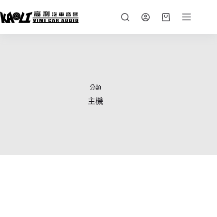
跳
至
購
主
物
要
車
內
容
分類
主機