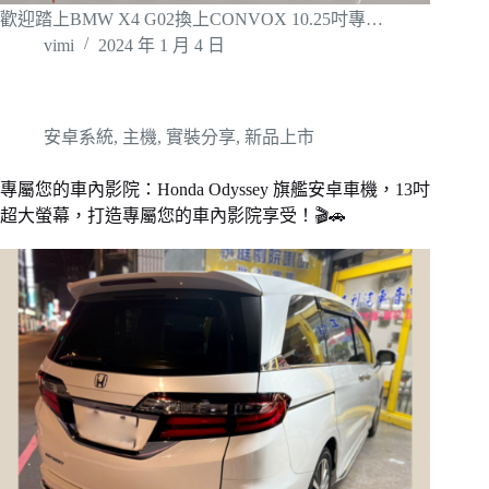
歡迎踏上BMW X4 G02換上CONVOX 10.25吋專…
vimi
2024 年 1 月 4 日
安卓系統
,
主機
,
實裝分享
,
新品上市
專屬您的車內影院：Honda Odyssey 旗艦安卓車機，13吋
超大螢幕，打造專屬您的車內影院享受！🎬🚗