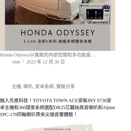
Honda Odyssey以寬敞的內部空間和多功能座…
vimi
2023 年 12 月 30 日
主機
,
喇叭
,
安卓系統
,
實裝分享
融入先進科技！TOYOTA TOWN ACE安裝JHY S730安
卓主機和360環景系統選配DR25芯蠶絲高音喇叭和Alpine
SPC-170同軸喇叭帶來尖端音響體驗！