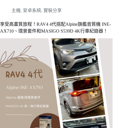
主機
,
安卓系統
,
實裝分享
享受高畫質旅程！RAV4 4代搭配Alpine旗艦音質機 INE-
AX710、環景套件和MASIGO S539D 4K行車紀錄器！